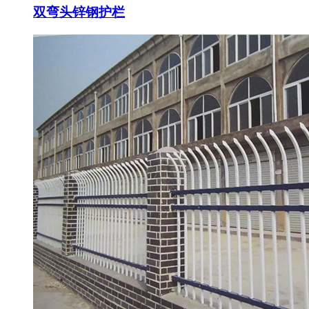
双弯头锌钢护栏