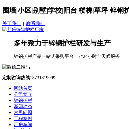
围墙|小区|别墅|学校|阳台|楼梯|草坪-锌
关于我们
|
联系我们
多年致力于锌钢护栏研发与生产
锌钢护栏产品一站式采购平台，7*24小时全天候服务
定制咨询热线
18731819099
网站首页
公司简介
锌钢护栏
新闻动态
常见问题
工程案例
厂房车间